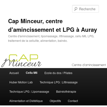
Aller
au
Rech
contenu
principal
Cap Minceur, centre
d'amincissement et LPG à Auray
Centre d'amincissement, lipomassage, liftmassage, cellu M6, LPG,
traitement de la cellulite, alimentation, balnéo.
M
Cellu M6
Accueil
Ecole du dos / Pilates
e
n
Huber Motion Lab
Technique LPG : Liftmassage
u
p
Technique LPG : Lipomassage
Balnéothérapie
r
i
Alimentation et Diététique
Objectifs
Contact
n