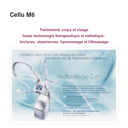
c
i
Cellu M6
p
a
l
Traitements corps et visage
haute technologie thérapeutique et esthétique :
brulures, césariennes, lipomassage et liftmassage